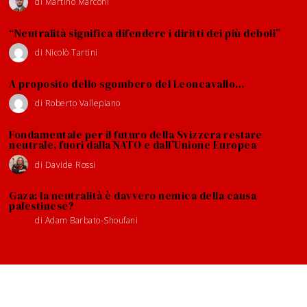
di
Martino Marconi
“Neutralità significa difendere i diritti dei più deboli”
di
Nicolò Tartini
A proposito dello sgombero del Leoncavallo…
di
Roberto Vallepiano
Fondamentale per il futuro della Svizzera restare
neutrale, fuori dalla NATO e dall’Unione Europea
di
Davide Rossi
Gaza: la neutralità è davvero nemica della causa
palestinese?
di
Adam Barbato-Shoufani