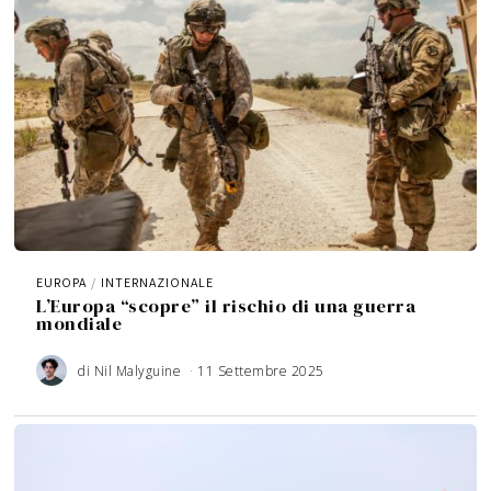
EUROPA
/
INTERNAZIONALE
L’Europa “scopre” il rischio di una guerra
mondiale
di
Nil Malyguine
11 Settembre 2025
3
A
g
o
s
t
o
2
0
2
6