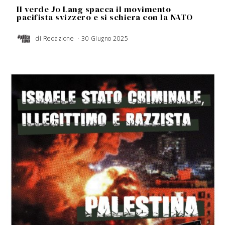
Il verde Jo Lang spacca il movimento
pacifista svizzero e si schiera con la NATO
di
Redazione
30 Giugno 2025
1
8
M
a
g
g
i
o
2
0
2
6