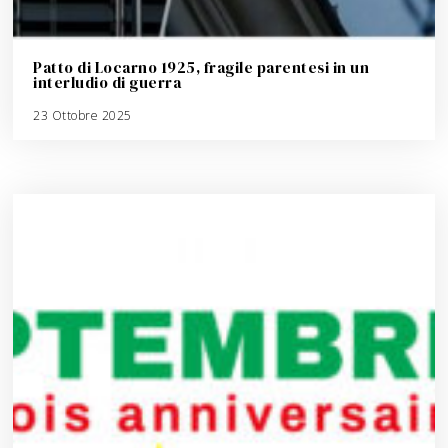
Patto di Locarno 1925, fragile parentesi in un
interludio di guerra
23 Ottobre 2025
3
A
g
o
s
t
o
2
0
2
6