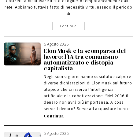
costretti a disattivare il sito e toglierlo temporaneamente dalla
rete. Abbiamo tuttavia fatto di necessità virtù, usando il periodo
di
Continua
6 Agosto 2026
Elon Musk e la scomparsa del
lavoro: l’IA tra comunismo
automatizzato e distopia
capitalista
Negli scorsi giorni hanno suscitato scalpore
diverse dichiarazioni di Elon Musk sul futuro
utopico che ci riserva l’intelligenza
artificiale e la robotizzazione. “Nel 2036 il
denaro non avrà più importanza. A cosa
serve il denaro? Serve ad acquistare beni e
Continua
5 Agosto 2026