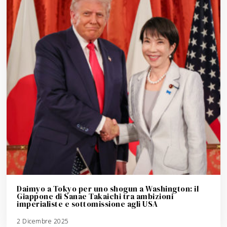
Daimyo a Tokyo per uno shogun a Washington: il
Giappone di Sanae Takaichi tra ambizioni
imperialiste e sottomissione agli USA
2 Dicembre 2025
3
A