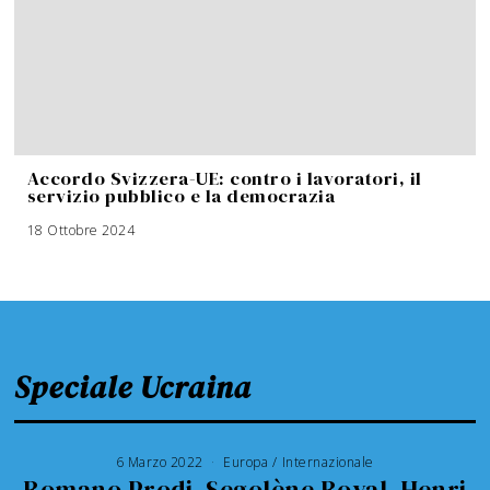
Accordo Svizzera-UE: contro i lavoratori, il
servizio pubblico e la democrazia
18 Ottobre 2024
Speciale Ucraina
6 Marzo 2022
Europa
/
Internazionale
Romano Prodi, Segolène Royal, Henri