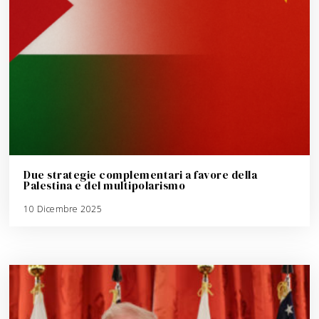
Due strategie complementari a favore della
Palestina e del multipolarismo
10 Dicembre 2025
3
A
g
o
s
t
o
2
0
2
6