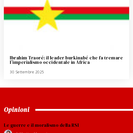
Ibrahim Traoré: il leader burkinabé che fa tremare
l’imperialismo occidentale in Africa
30 Settembre 2025
3
A
g
o
s
t
o
2
0
2
6
Opinioni
Le guerre e il moralismo della RSI