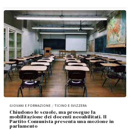
M
a
g
g
i
o
2
0
2
6
GIOVANI E FORMAZIONE
/
TICINO E SVIZZERA
Chiudono le scuole, ma prosegue la
mobilitazione dei docenti neoabilitati. Il
Partito Comunista presenta una mozione in
parlamento